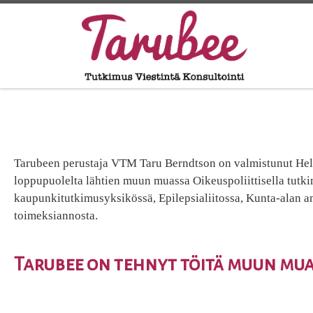
Tarubeen perustaja VTM Taru Berndtson on valmistunut Helsi
loppupuolelta lähtien muun muassa Oikeuspoliittisella tutkim
kaupunkitutkimusyksikössä, Epilepsialiitossa, Kunta-alan a
toimeksiannosta.
Tarubee on tehnyt töitä muun muas