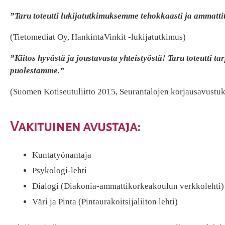
”Taru toteutti lukijatutkimuksemme tehokkaasti ja ammattit
(Tietomediat Oy, HankintaVinkit -lukijatutkimus)
”Kiitos hyvästä ja joustavasta yhteistyöstä! Taru toteutti 
puolestamme.”
(Suomen Kotiseutuliitto 2015, Seurantalojen korjausavustuks
Vakituinen avustaja:
Kuntatyönantaja
Psykologi-lehti
Dialogi (Diakonia-ammattikorkeakoulun verkkolehti)
Väri ja Pinta (Pintaurakoitsijaliiton lehti)