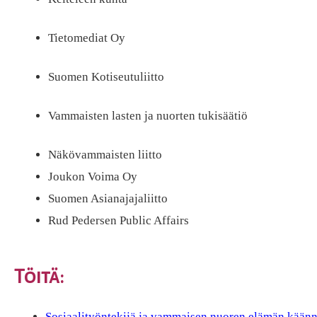
Tietomediat Oy
Suomen Kotiseutuliitto
Vammaisten lasten ja nuorten tukisäätiö
Näkövammaisten liitto
Joukon Voima Oy
Suomen Asianajajaliitto
Rud Pedersen Public Affairs
Töitä:
Sosiaalityöntekijä ja vammaisen nuoren elämän kään