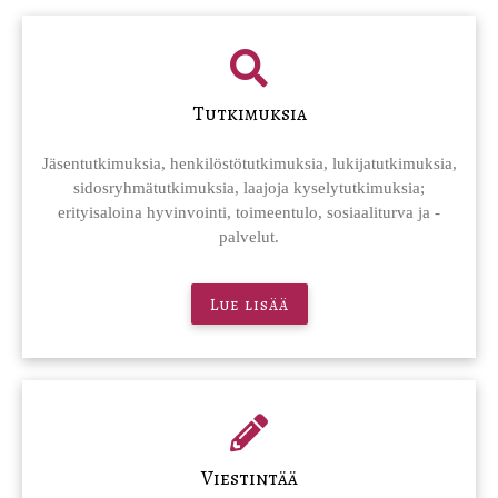
Tutkimuksia
Jäsentutkimuksia, henkilöstötutkimuksia, lukijatutkimuksia,
sidosryhmätutkimuksia, laajoja kyselytutkimuksia;
erityisaloina hyvinvointi, toimeentulo, sosiaaliturva ja -
palvelut.
Lue lisää
Viestintää