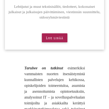
Lehtijutut ja muut tekstisisällöt, tiedotteet, kokonaiset
julkaisut ja julkaisujen päivittäminen, viestinnän suunnittelu,
sidosryhmäviestintä
Lue lisää
Tarubee on tutkinut
esimerkiksi
vammaisten nuorten itsenäistymistä
kunnallisten palvelujen kehikossa,
opiskelijoiden toimeentuloa, asumista
ja asennoitumista opintoetuuksiin,
analysoinut IT – ja sovelluspalvelualan
toimijoilta ja asiakkailta kerättyä
markkinatutkimusdataa sekä työstänyt