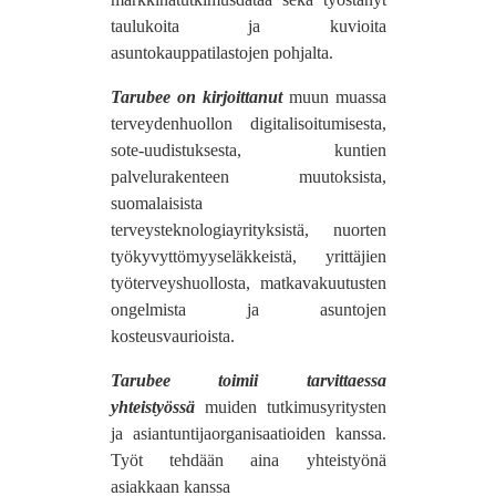
taulukoita ja kuvioita
asuntokauppatilastojen pohjalta.
Tarubee on kirjoittanut
muun muassa
terveydenhuollon digitalisoitumisesta,
sote-uudistuksesta, kuntien
palvelurakenteen muutoksista,
suomalaisista
terveysteknologiayrityksistä, nuorten
työkyvyttömyyseläkkeistä, yrittäjien
työterveyshuollosta, matkavakuutusten
ongelmista ja asuntojen
kosteusvaurioista.
Tarubee toimii tarvittaessa
yhteistyössä
muiden tutkimusyritysten
ja asiantuntijaorganisaatioiden kanssa.
Työt tehdään aina yhteistyönä
asiakkaan kanssa