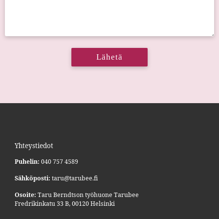
Yhteystiedot
Puhelin:
040 757 4589
Sähköposti:
taru@
tarubee.fi
Osoite:
Taru Berndtson työhuone Tarubee
Fredrikinkatu 33 B, 00120 Helsinki